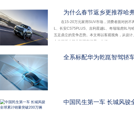
为什么春节返乡更推荐哈弗H6L
在15-20万元家用SUV市场，消费者面对的不再
L、长安CS75PLUS、吉利星越L、奇瑞瑞虎8L
五足鼎立的竞争态势。本文将以客观视角，从设计
合春节返乡等典型用车场景，分析
全系标配华为乾崑智驾轿车，2
中国民生第一车 长城风骏