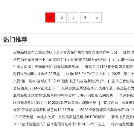
1
2
3
4
5
热门推荐
启境品牌发布会暨启境GT7全球首秀在广州大湾区文化体育中心启
|
红旗H
还在为全家春游坐不下而发愁？“1字头”的传祺M8 HEV给你
|
smart携手J
中国人保携手淮南车千汇 新春购车嘉年华
|
奇瑞召回1108辆奇瑞牌探索06
冬日最强辅助，影速6.38万起
|
红旗HS6 PHEV正式上市
|
2025（第
央视“第一发布”全球好车EZ-60领衔 长安马自达新能源矩阵
|
宝马在智能驾
全新领克07EM-P正式上市
|
东风奕派全系登陆2025成都车展，央企新势
北汽极狐正式发布“北极星数字智能架构”，并开启极狐T1的预售
|
全系标配
限时先享价17.36万元起 2026款东风奕派eπ008六座
|
“提质向新，智赢未
奇骏·荣誉领先版限时诚意价12.58万元
|
2025全球新能源汽车合作发展(上海)
12.29万元起！年轻人的第一台性能家轿艾瑞泽8 PRO新车
|
要驾控又要安全
2025全球新能源汽车合作发展论坛将于6月24日-25日在上
|
哈弗猛龙燃油版