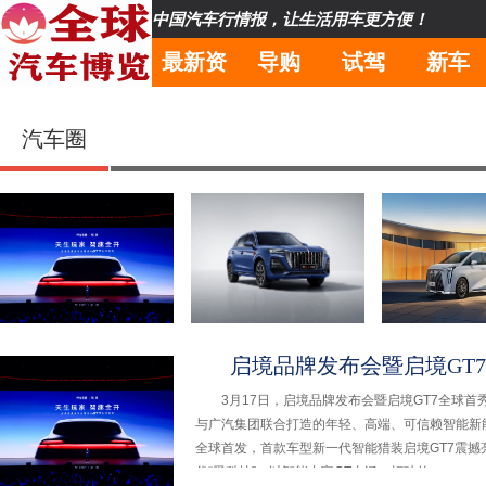
中国汽车行情报，让生活用车更方便！
最新资
导购
试驾
新车
讯
汽车圈
启境品牌发布会暨
红旗HS5是很有
还在为全家
启境品牌发布会暨启境GT7全球首
启境GT7全球首秀
品，但传祺GS8更
不下而发愁
3月17日，启境品牌发布会暨启境GT7全球首
在广州大湾区文化
大还只要12万，你
头”的传祺M
与广汽集团联合打造的年轻、高端、可信赖智能新能源
体育中心启
选谁？
HEV给你
全球首发，首款车型新一代智能猎装启境GT7震
代“黑科技”，以智能丰富GT内涵，打破传