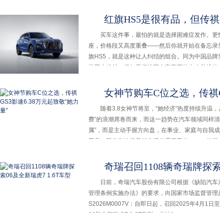
红旗HS5是很有品，但传祺GS
买车这件事，最怕的就是选择困难症发作。更怕
座，价格段又高度重叠——然后你就开始在备忘录
旗HS5，就是这种让人纠结的组合。同为中国品
批死忠粉丝。但如果把这两台车真正拉出来并排放
女神节购车C位之选，传祺GS3影
随着3.8女神节将至，“她经济”热度持续升温，
费”的浪潮席卷而来，而这一趋势在汽车领域同样清
属”，而是主动手握方向盘，在事业、家庭与自我
工具，延伸为连接美好生活的重要载体。 传祺
奇瑞召回1108辆奇瑞牌探索0
日前，奇瑞汽车股份有限公司根据《缺陷汽车产
管理条例实施办法》的要求，向国家市场监督管
S2026M0007V：自即日起，召回2025年4月1
06和全新瑞虎7 1.6T车型，共计1