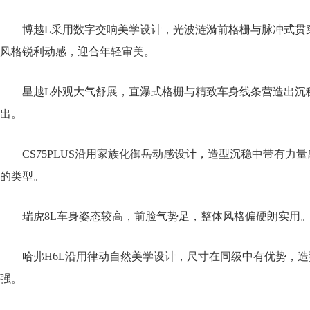
博越L采用数字交响美学设计，光波涟漪前格栅与脉冲式贯穿
风格锐利动感，迎合年轻审美。
星越L外观大气舒展，直瀑式格栅与精致车身线条营造出沉
出。
CS75PLUS沿用家族化御岳动感设计，造型沉稳中带有力
的类型。
瑞虎8L车身姿态较高，前脸气势足，整体风格偏硬朗实用
哈弗H6L沿用律动自然美学设计，尺寸在同级中有优势，造
强。