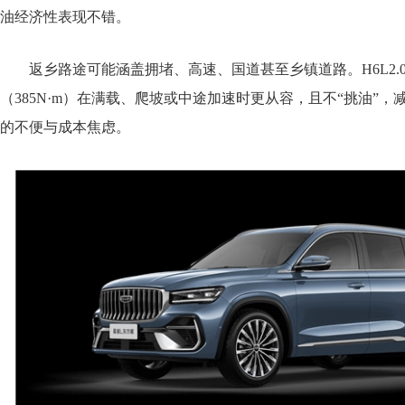
油经济性表现不错。
返乡路途可能涵盖拥堵、高速、国道甚至乡镇道路。H6L2.
（385N·m）在满载、爬坡或中途加速时更从容，且不“挑油”，
的不便与成本焦虑。