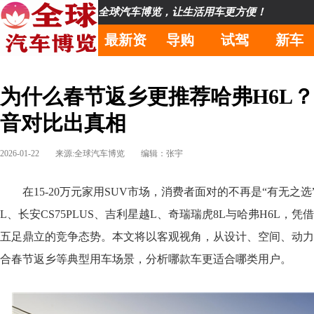
全球汽车博览，让生活用车更方便！
最新资
导购
试驾
新车
讯
为什么春节返乡更推荐哈弗H6L
音对比出真相
2026-01-22
来源:全球汽车博览
编辑：张宇
在15-20万元家用SUV市场，消费者面对的不再是“有无之选
L、长安CS75PLUS、吉利星越L、奇瑞瑞虎8L与哈弗H6L，
五足鼎立的竞争态势。本文将以客观视角，从设计、空间、动力
合春节返乡等典型用车场景，分析哪款车更适合哪类用户。