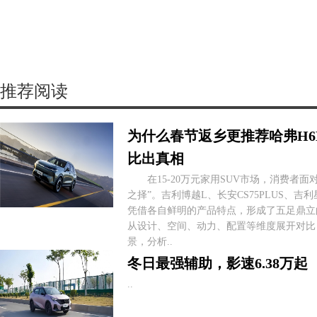
推荐阅读
为什么春节返乡更推荐哈弗H
比出真相
在15-20万元家用SUV市场，消费者面对
之择”。吉利博越L、长安CS75PLUS、吉
凭借各自鲜明的产品特点，形成了五足鼎立
从设计、空间、动力、配置等维度展开对比
景，分析..
冬日最强辅助，影速6.38万起
..